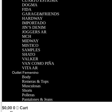
CUARTO ESTIGMA
DOGMA
FIDA
GARAGE&FRIENDS
HARDWAY
IMPORTADO
JIN’S DENIM
JOGGERS AR
MCH
MIDWAY
MISTICO
SAMPLES
SHATO
VALKER
VAN COMO PIÑA
VITA AR
Outlet Femenino
Body
Remeras & Tops
Musculosas
Shorts
Polleras
Pantalones & Jeans
$
0,00
0
Cart