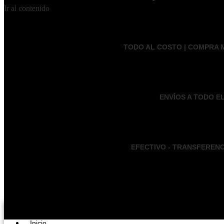
Ir al contenido
TODO AL COSTO | COMPRA M
ENVÍOS A TODO EL
EFECTIVO - TRANSFEREN
Inicio