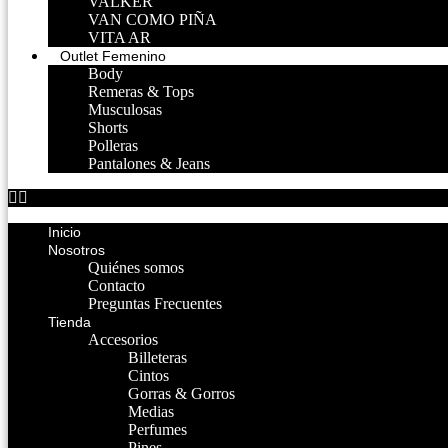
VALKER
VAN COMO PIÑA
VITA AR
Outlet Femenino
Body
Remeras & Tops
Musculosas
Shorts
Polleras
Pantalones & Jeans
Inicio
Nosotros
Quiénes somos
Contacto
Preguntas Frecuentes
Tienda
Accesorios
Billeteras
Cintos
Gorras & Gorros
Medias
Perfumes
Pines