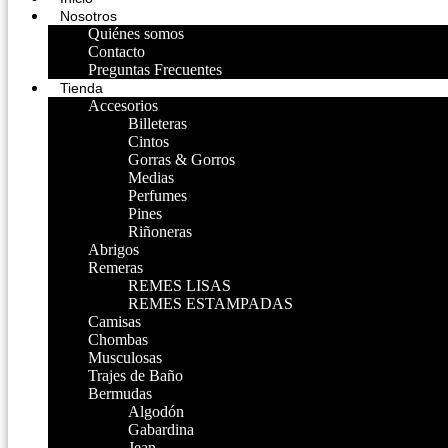
Nosotros
Quiénes somos
Contacto
Preguntas Frecuentes
Tienda
Accesorios
Billeteras
Cintos
Gorras & Gorros
Medias
Perfumes
Pines
Riñoneras
Abrigos
Remeras
REMES LISAS
REMES ESTAMPADAS
Camisas
Chombas
Musculosas
Trajes de Baño
Bermudas
Algodón
Gabardina
Jean