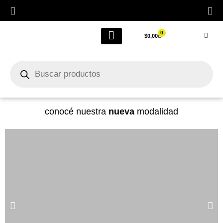
0
$
0,00
LIQUIDACIÓN FINAL POR CIERRE
Outlet Femenino
conocé nuestra
nueva
modalidad