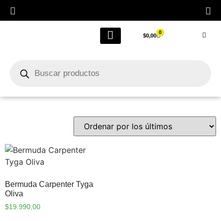
0
$
0,00
LIQUIDACIÓN FINAL POR CIERRE
Outlet Femenino
Bermuda Carpenter Tyga
Oliva
$
19.990,00