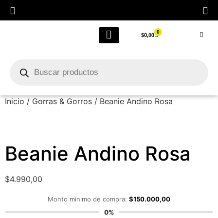
0
$
0,00
LIQUIDACIÓN FINAL POR CIERRE
Outlet Femenino
Inicio
/
Gorras & Gorros
/ Beanie Andino Rosa
Beanie Andino Rosa
$
4.990,00
Monto mínimo de compra:
$
150.000,00
0%