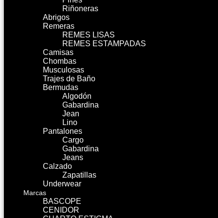
Riñoneras
Abrigos
Remeras
REMES LISAS
REMES ESTAMPADAS
Camisas
Chombas
Musculosas
Trajes de Baño
Bermudas
Algodón
Gabardina
Jean
Lino
Pantalones
Cargo
Gabardina
Jeans
Calzado
Zapatillas
Underwear
Marcas
BASCOPE
CENIDOR