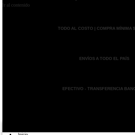
Ir al contenido
TODO AL COSTO | COMPRA MÍNIMA $
ENVÍOS A TODO EL PAÍS
EFECTIVO - TRANSFERENCIA BAN
Inicio