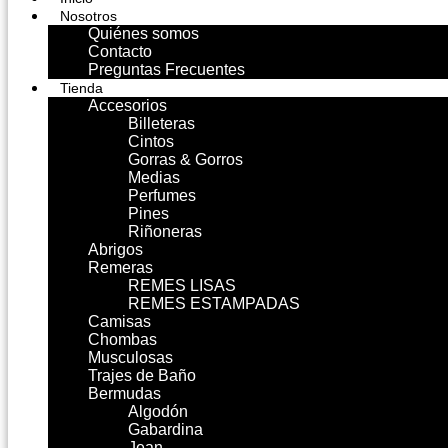
Nosotros
Quiénes somos
Contacto
Preguntas Frecuentes
Tienda
Accesorios
Billeteras
Cintos
Gorras & Gorros
Medias
Perfumes
Pines
Riñoneras
Abrigos
Remeras
REMES LISAS
REMES ESTAMPADAS
Camisas
Chombas
Musculosas
Trajes de Baño
Bermudas
Algodón
Gabardina
Jean