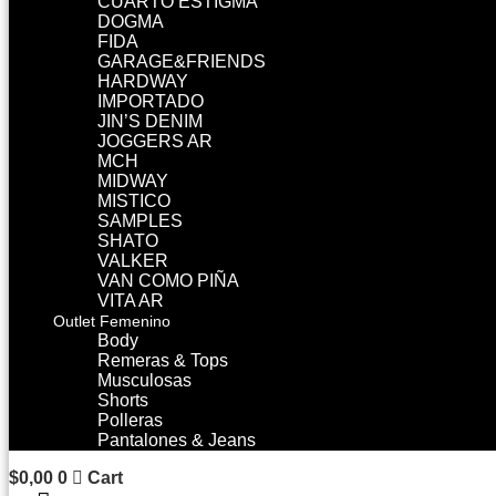
CUARTO ESTIGMA
DOGMA
FIDA
GARAGE&FRIENDS
HARDWAY
IMPORTADO
JIN’S DENIM
JOGGERS AR
MCH
MIDWAY
MISTICO
SAMPLES
SHATO
VALKER
VAN COMO PIÑA
VITA AR
Outlet Femenino
Body
Remeras & Tops
Musculosas
Shorts
Polleras
Pantalones & Jeans
$
0,00
0
Cart