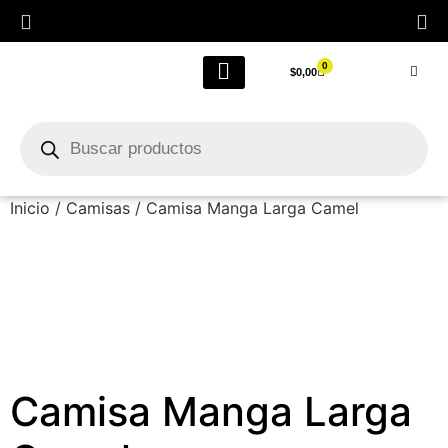
0
$
0,00
LIQUIDACIÓN FINAL POR CIERRE
Outlet Femenino
Inicio
/
Camisas
/ Camisa Manga Larga Camel
Camisa Manga Larga