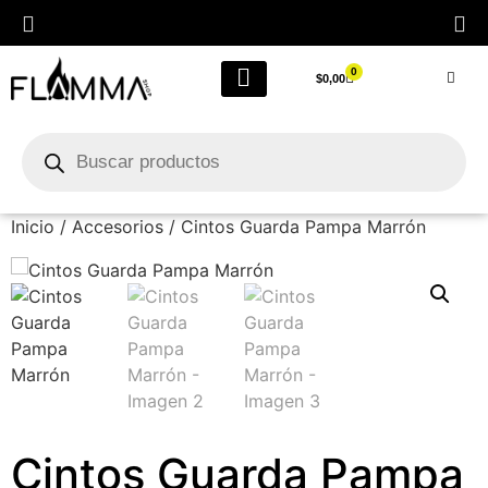
0
$
0,00
LIQUIDACIÓN FINAL POR CIERRE
Outlet Femenino
Inicio
/
Accesorios
/ Cintos Guarda Pampa Marrón
Cintos Guarda Pampa