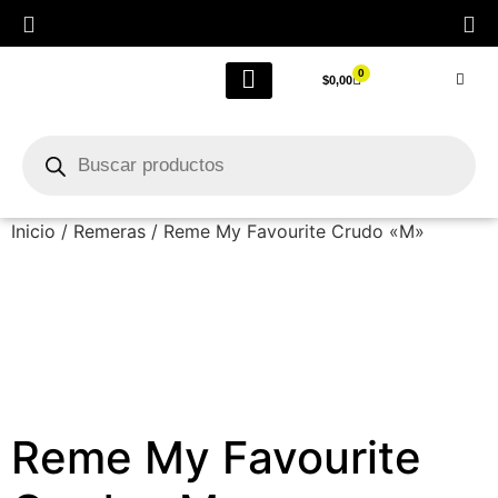
0
$
0,00
LIQUIDACIÓN FINAL POR CIERRE
Outlet Femenino
Inicio
/
Remeras
/ Reme My Favourite Crudo «M»
Reme My Favourite