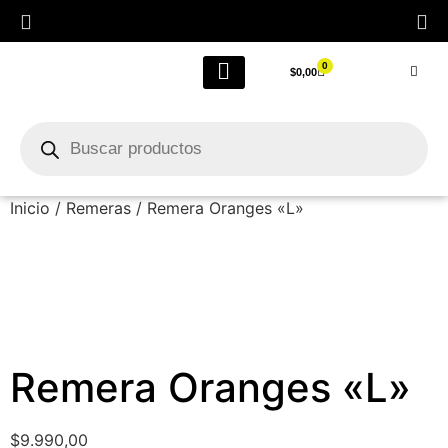
0
$
0,00
LIQUIDACIÓN FINAL POR CIERRE
Outlet Femenino
Inicio
/
Remeras
/ Remera Oranges «L»
Remera Oranges «L»
$
9.990,00